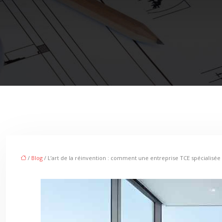
/
Blog
/ L’art de la réinvention : comment une entreprise TCE spécialisée