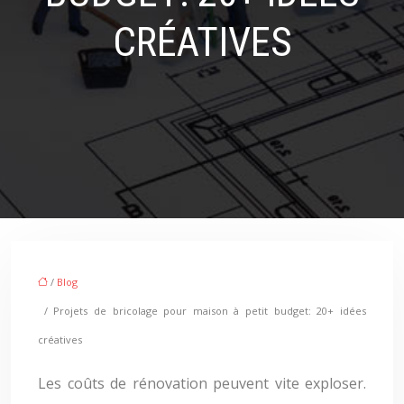
CRÉATIVES
/
Blog
/ Projets de bricolage pour maison à petit budget: 20+ idées
créatives
Les coûts de rénovation peuvent vite exploser.