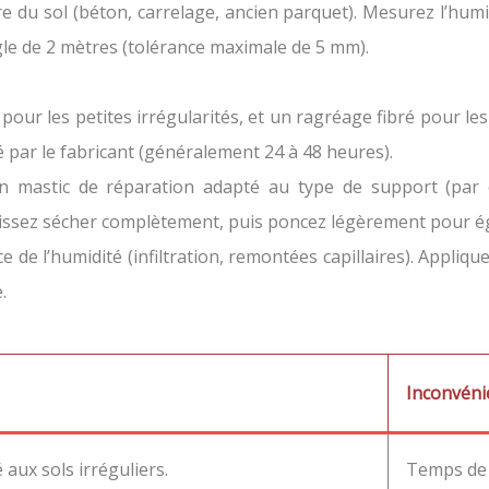
ure du sol (béton, carrelage, ancien parquet). Mesurez l’hum
ègle de 2 mètres (tolérance maximale de 5 mm).
our les petites irrégularités, et un ragréage fibré pour les
par le fabricant (généralement 24 à 48 heures).
un mastic de réparation adapté au type de support (par
aissez sécher complètement, puis poncez légèrement pour éga
 de l’humidité (infiltration, remontées capillaires). Appliqu
.
Inconvéni
 aux sols irréguliers.
Temps de 